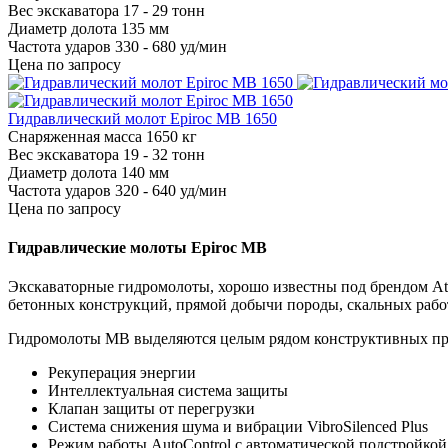
Вес экскаватора
17 - 29 тонн
Диаметр долота
135 мм
Частота ударов
330 - 680 уд/мин
Цена по запросу
Гидравлический молот Epiroc MB 1650
Снаряженная масса
1650 кг
Вес экскаватора
19 - 32 тонн
Диаметр долота
140 мм
Частота ударов
320 - 640 уд/мин
Цена по запросу
Гидравлические молоты Epiroc MB
Экскаваторные гидромолоты, хорошо известны под брендом Atl
бетонных конструкций, прямой добычи породы, скальных рабо
Гидромолоты MB выделяются целым рядом конструктивных пр
Рекуперация энергии
Интеллектуальная система защиты
Клапан защиты от перегрузки
Система снижения шума и вибрации VibroSilenced Plus
Режим работы AutoControl с автоматической подстройко