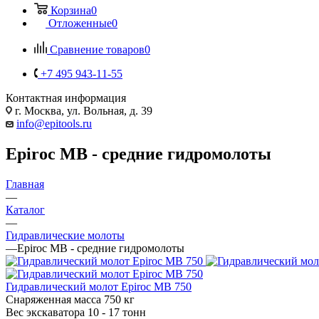
Корзина
0
Отложенные
0
Сравнение товаров
0
+7 495 943-11-55
Контактная информация
г. Москва, ул. Вольная, д. 39
info@epitools.ru
Epiroc MB - средние гидромолоты
Главная
—
Каталог
—
Гидравлические молоты
—
Epiroc MB - средние гидромолоты
Гидравлический молот Epiroc MB 750
Снаряженная масса
750 кг
Вес экскаватора
10 - 17 тонн