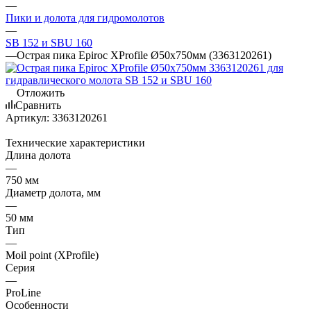
—
Пики и долота для гидромолотов
—
SB 152 и SBU 160
—
Острая пика Epiroc XProfile Ø50x750мм (3363120261)
Отложить
Сравнить
Артикул:
3363120261
Технические характеристики
Длина долота
—
750 мм
Диаметр долота, мм
—
50 мм
Тип
—
Moil point (XProfile)
Серия
—
ProLine
Особенности