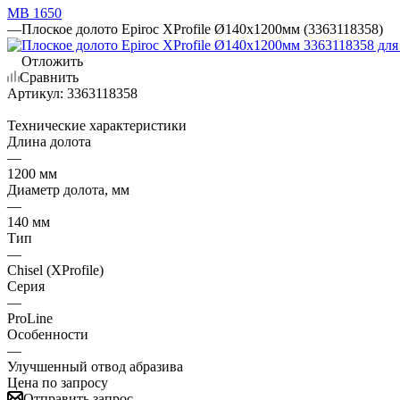
MB 1650
—
Плоское долото Epiroc XProfile Ø140x1200мм (3363118358)
Отложить
Сравнить
Артикул:
3363118358
Технические характеристики
Длина долота
—
1200 мм
Диаметр долота, мм
—
140 мм
Тип
—
Chisel (XProfile)
Серия
—
ProLine
Особенности
—
Улучшенный отвод абразива
Цена по запросу
Отправить запрос